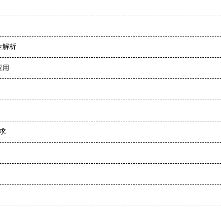
全解析
应用
求