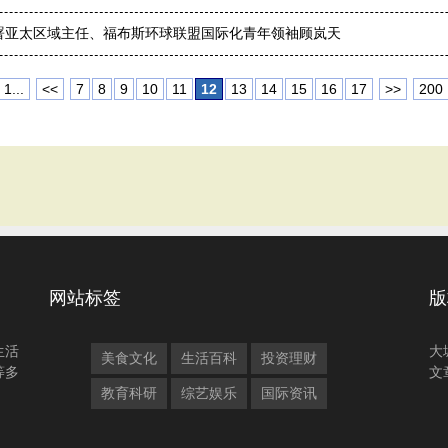
署亚太区域主任、福布斯环球联盟国际化青年领袖顾岚天
1...
<<
7
8
9
10
11
12
13
14
15
16
17
>>
200
网站标签
版
生活
大
美食文化
生活百科
投资理财
等多
文
教育科研
综艺娱乐
国际资讯